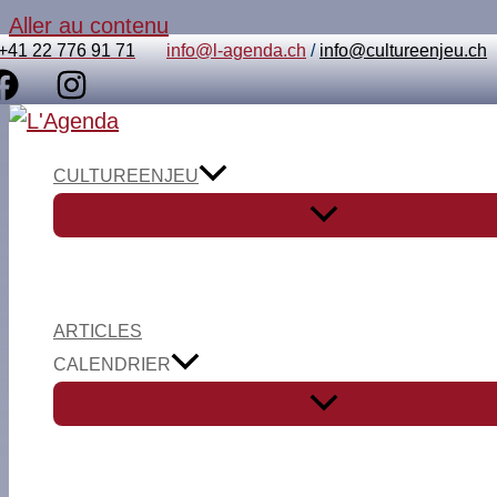
Aller au contenu
+41 22 776 91 71
info@l-agenda.ch
/
info@cultureenjeu.ch
CULTUREENJEU
ARTICLES
CALENDRIER