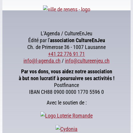
L'Agenda / CultureEnJeu
Édité par l'
association
CultureEnJeu
Ch. de Primerose 36 - 1007 Lausanne
+41 22 776 91 71
info@l-agenda.ch
/
info@cultureenjeu.ch
Par vos dons, vous aidez notre association
à but non lucratif à poursuivre ses activités !
Postfinance
IBAN CH88 0900 0000 1770 5596 0
Avec le soutien de :