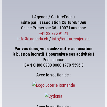
L'Agenda / CultureEnJeu
Édité par l'
association
CultureEnJeu
Ch. de Primerose 36 - 1007 Lausanne
+41 22 776 91 71
info@l-agenda.ch
/
info@cultureenjeu.ch
Par vos dons, vous aidez notre association
à but non lucratif à poursuivre ses activités !
Postfinance
IBAN CH88 0900 0000 1770 5596 0
Avec le soutien de :
Avec le soutien de :