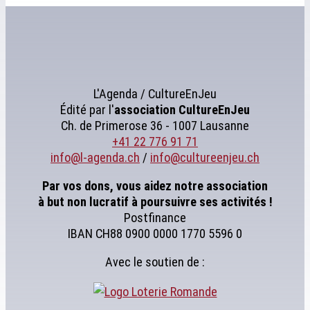
L'Agenda / CultureEnJeu
Édité par l'
association
CultureEnJeu
Ch. de Primerose 36 - 1007 Lausanne
+41 22 776 91 71
info@l-agenda.ch
/
info@cultureenjeu.ch
Par vos dons, vous aidez notre association
à but non lucratif à poursuivre ses activités !
Postfinance
IBAN CH88 0900 0000 1770 5596 0
Avec le soutien de :