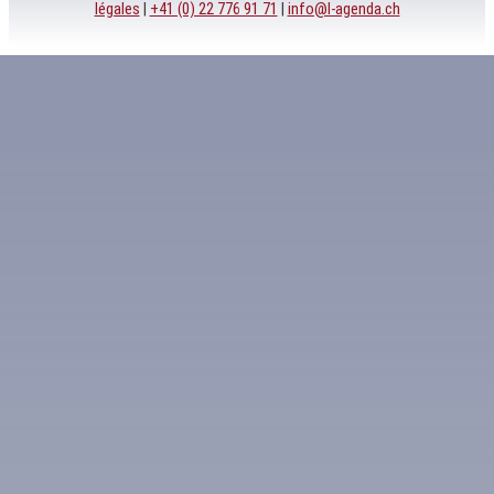
légales
|
+41 (0) 22 776 91 71
|
info@l-agenda.ch