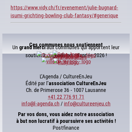
https://www.vidy.ch/fr/evenement/julie-bugnard-
isumi-grichting-bowling-club-fantasy/#generique
Ces communes nous soutiennent
Un
grand merci
aux communes qui apportent leur
soutien à L’Agenda pour l’année 2026 !
L'Agenda / CultureEnJeu
Édité par l'
association
CultureEnJeu
Ch. de Primerose 36 - 1007 Lausanne
+41 22 776 91 71
info@l-agenda.ch
/
info@cultureenjeu.ch
Par vos dons, vous aidez notre association
à but non lucratif à poursuivre ses activités !
Postfinance