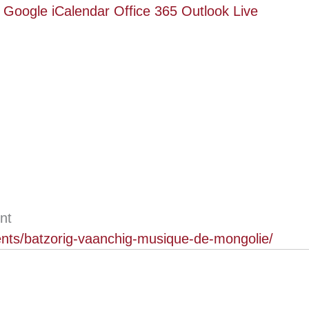
r Google
iCalendar
Office 365
Outlook Live
nt
ents/batzorig-vaanchig-musique-de-mongolie/