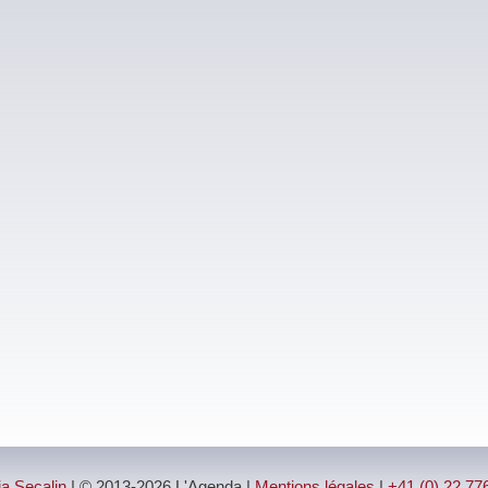
ia Secalin
| © 2013-2026 L'Agenda |
Mentions légales
|
+41 (0) 22 77