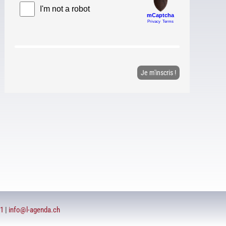
71
|
info@l-agenda.ch