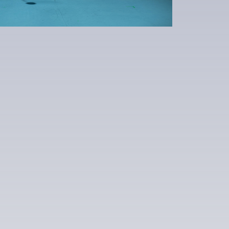
Calendrier Google
iCalendar