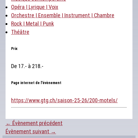
Opéra | Lyrique | Voix
Orchestre | Ensemble | Instrument | Chambre
Rock | Metal | Punk
Théâtre
Prix
De 17.- à 218.-
Page internet de l'évènement
https://www.gtg.ch/saison-25-26/200-motels/
←
Évènement précédent
Évènement suivant
→