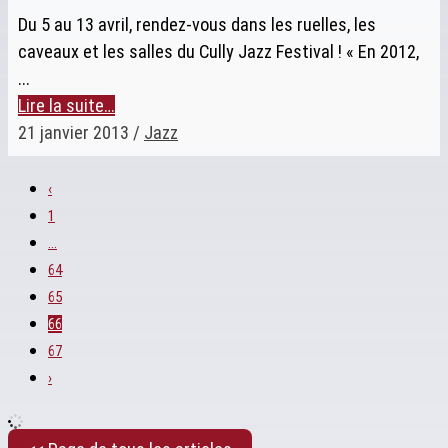
Du 5 au 13 avril, rendez-vous dans les ruelles, les
caveaux et les salles du Cully Jazz Festival ! « En 2012,
...
Lire la suite…
21 janvier 2013
/
Jazz
‹
1
…
64
65
66
67
›