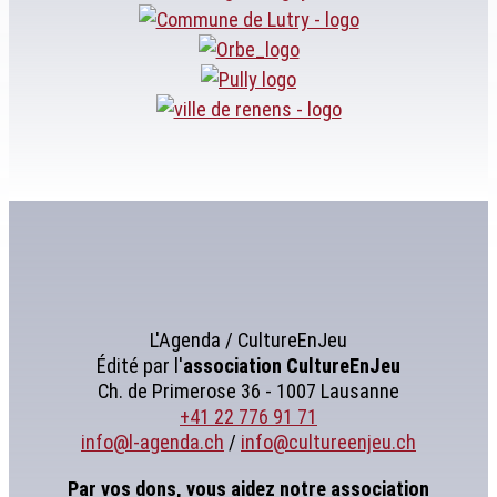
L'Agenda / CultureEnJeu
Édité par l'
association
CultureEnJeu
Ch. de Primerose 36 - 1007 Lausanne
+41 22 776 91 71
info@l-agenda.ch
/
info@cultureenjeu.ch
Par vos dons, vous aidez notre association