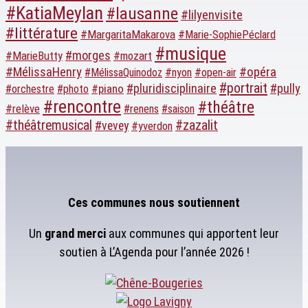
#KatiaMeylan
#lausanne
#lilyenvisite
#littérature
#MargaritaMakarova
#Marie-SophiePéclard
#musique
#morges
#MarieButty
#mozart
#opéra
#MélissaHenry
#MélissaQuinodoz
#nyon
#open-air
#portrait
#pluridisciplinaire
#pully
#piano
#orchestre
#photo
#rencontre
#théâtre
#relève
#renens
#saison
#théâtremusical
#zazalit
#vevey
#yverdon
Ces communes nous soutiennent
Un
grand merci
aux communes qui apportent leur
soutien à L’Agenda pour l’année 2026 !