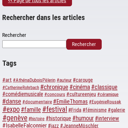
<< Page de tous les articles
Rechercher dans les articles
Rechercher
Rechercher
Tags
#art
#carouge
#AthénaDuboisPèlerin
#auteur
#chronique
#cinéma
#classique
#CatherineRohrbach
#comédiemusicale
#cultureenjeu
#concours
#céramique
#danse
#EmilieThomas
#documentaire
#EugénieRousak
#expo
#festival
#famille
#galerie
#Frida
#féminisme
#genève
#humour
#interview
#historique
#histoire
#IsabelleFalconnier
#JeanneMöschler
#jazz