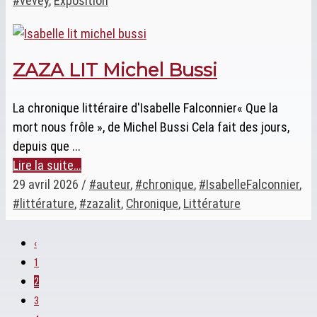
#vevey
,
Exposition
ZAZA LIT Michel Bussi
La chronique littéraire d'Isabelle Falconnier« Que la
mort nous frôle », de Michel Bussi Cela fait des jours,
depuis que ...
Lire la suite…
29 avril 2026
/
#auteur
,
#chronique
,
#IsabelleFalconnier
,
#littérature
,
#zazalit
,
Chronique
,
Littérature
‹
1
2
3