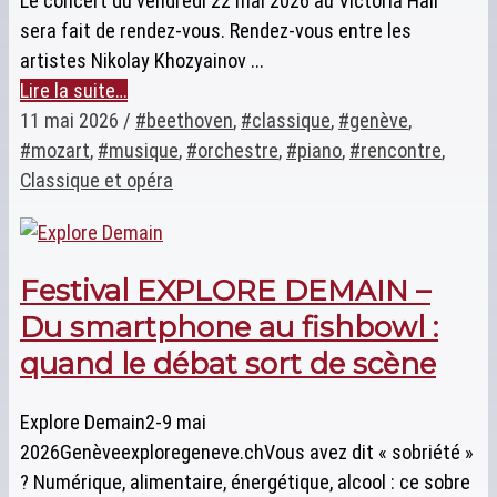
Le concert du vendredi 22 mai 2026 au Victoria Hall
sera fait de rendez-vous. Rendez-vous entre les
artistes Nikolay Khozyainov ...
Lire la suite…
11 mai 2026
/
#beethoven
,
#classique
,
#genève
,
#mozart
,
#musique
,
#orchestre
,
#piano
,
#rencontre
,
Classique et opéra
Festival EXPLORE DEMAIN –
Du smartphone au fishbowl :
quand le débat sort de scène
Explore Demain2-9 mai
2026Genèveexploregeneve.chVous avez dit « sobriété »
? Numérique, alimentaire, énergétique, alcool : ce sobre