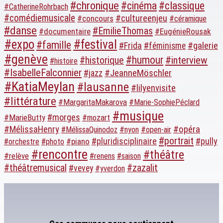
#chronique
#cinéma
#classique
#CatherineRohrbach
#comédiemusicale
#cultureenjeu
#concours
#céramique
#danse
#EmilieThomas
#documentaire
#EugénieRousak
#expo
#festival
#famille
#galerie
#Frida
#féminisme
#genève
#humour
#interview
#historique
#histoire
#IsabelleFalconnier
#JeanneMöschler
#jazz
#KatiaMeylan
#lausanne
#lilyenvisite
#littérature
#MargaritaMakarova
#Marie-SophiePéclard
#musique
#morges
#MarieButty
#mozart
#opéra
#MélissaHenry
#MélissaQuinodoz
#nyon
#open-air
#portrait
#pluridisciplinaire
#pully
#piano
#orchestre
#photo
#rencontre
#théâtre
#relève
#renens
#saison
#théâtremusical
#zazalit
#vevey
#yverdon