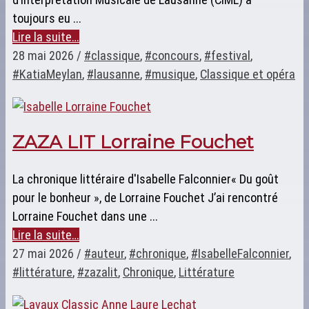
toujours eu ...
Lire la suite…
28 mai 2026
/
#classique
,
#concours
,
#festival
,
#KatiaMeylan
,
#lausanne
,
#musique
,
Classique et opéra
ZAZA LIT Lorraine Fouchet
La chronique littéraire d'Isabelle Falconnier« Du goût
pour le bonheur », de Lorraine Fouchet J’ai rencontré
Lorraine Fouchet dans une ...
Lire la suite…
27 mai 2026
/
#auteur
,
#chronique
,
#IsabelleFalconnier
,
#littérature
,
#zazalit
,
Chronique
,
Littérature