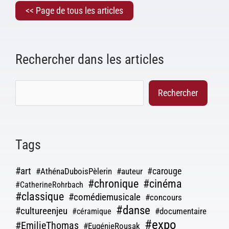
<< Page de tous les articles
Rechercher dans les articles
Rechercher
Tags
#art
#carouge
#AthénaDuboisPèlerin
#auteur
#chronique
#cinéma
#CatherineRohrbach
#classique
#comédiemusicale
#concours
#danse
#cultureenjeu
#documentaire
#céramique
#expo
#EmilieThomas
#EugénieRousak