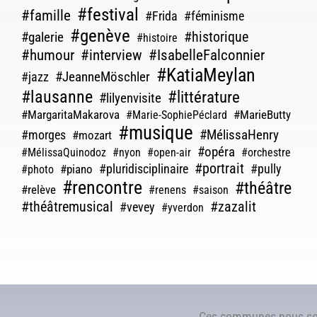
#festival
#famille
#Frida
#féminisme
#genève
#galerie
#historique
#histoire
#humour
#interview
#IsabelleFalconnier
#KatiaMeylan
#JeanneMöschler
#jazz
#lausanne
#littérature
#lilyenvisite
#MargaritaMakarova
#MarieButty
#Marie-SophiePéclard
#musique
#morges
#MélissaHenry
#mozart
#opéra
#MélissaQuinodoz
#nyon
#open-air
#orchestre
#portrait
#pluridisciplinaire
#pully
#piano
#photo
#rencontre
#théâtre
#relève
#renens
#saison
#théâtremusical
#zazalit
#vevey
#yverdon
Ces communes nous so